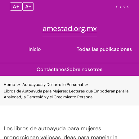
A+
A–
< < < <
amestad.org.mx
Inicio
Todas las publicaciones
Contáctanos
Sobre nosotros
Skip
Home
Autoayuda y Desarrollo Personal
to
Libros de Autoayuda para Mujeres: Lecturas que Empoderan para la
content
Ansiedad, la Depresión y el Crecimiento Personal
Los libros de autoayuda para mujeres
proporcionan valiosas ideas para manejar la