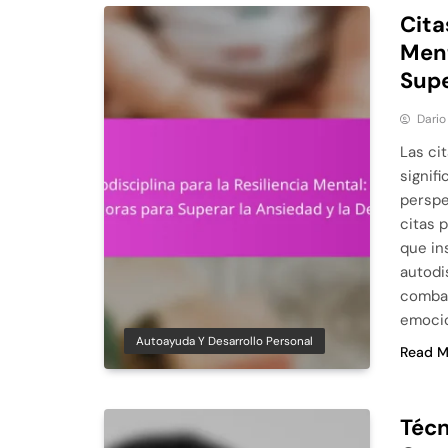
Cita
Ment
Supe
Dario
Las ci
signif
perspe
citas 
que in
autodi
combat
emocio
Autoayuda Y Desarrollo Personal
Read M
Técn