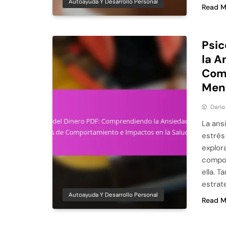
Autoayuda Y Desarrollo Personal
Read M
Psic
la A
Comp
Men
Dario
La ans
estrés
explor
compor
ella. 
estrat
Autoayuda Y Desarrollo Personal
Read M