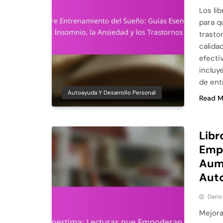
Los li
para q
trasto
calida
efecti
incluy
de en
Autoayuda Y Desarrollo Personal
Read M
Libr
Empo
Aume
Aut
Dario
Mejora