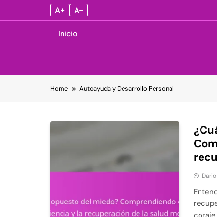
A+
A–
Inicio
Skip
Home
Autoayuda y Desarrollo Personal
to
content
¿Cuá
Comp
recu
Dario
Entend
recupe
coraje 