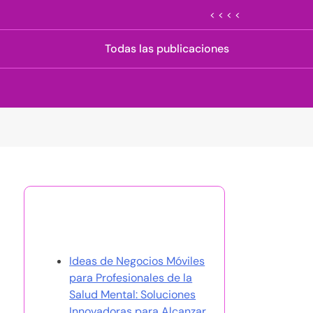
< < < <
Todas las publicaciones
Descubrir una publicación
aleatoria
Ideas de Negocios Móviles
para Profesionales de la
Salud Mental: Soluciones
Innovadoras para Alcanzar