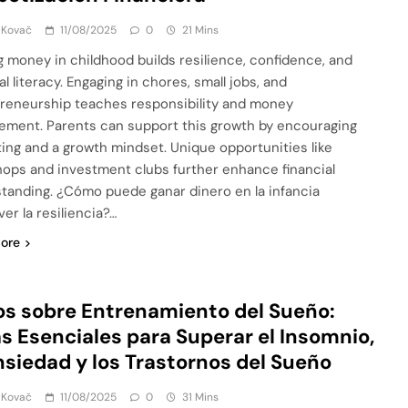
 Kovač
11/08/2025
0
21 Mins
g money in childhood builds resilience, confidence, and
al literacy. Engaging in chores, small jobs, and
reneurship teaches responsibility and money
ment. Parents can support this growth by encouraging
ing and a growth mindset. Unique opportunities like
ops and investment clubs further enhance financial
tanding. ¿Cómo puede ganar dinero en la infancia
er la resiliencia?…
ore
os sobre Entrenamiento del Sueño:
s Esenciales para Superar el Insomnio,
nsiedad y los Trastornos del Sueño
 Kovač
11/08/2025
0
31 Mins