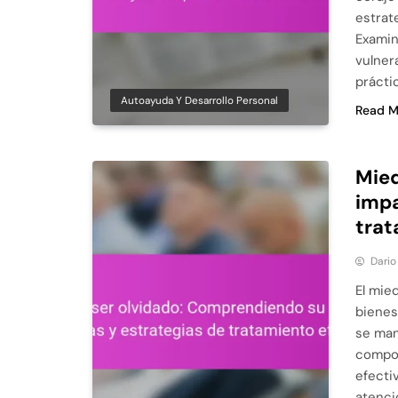
estrat
Examin
vulner
prácti
Autoayuda Y Desarrollo Personal
Read M
Mied
impa
trat
Dario
El mie
bienes
se man
compor
efecti
atenci