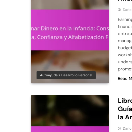
Dario
Earnin
financi
entrep
manage
budget
worksh
unders
promov
Autoayuda Y Desarrollo Personal
Read M
Libr
Guía
la A
Dario