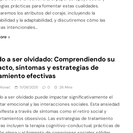
egias prácticas para fomentar estas cualidades.
aremos los atributos del coraje, incluyendo la
abilidad y la adaptabilidad, y discutiremos cómo las
cas intencionales…
ore
o a ser olvidado: Comprendiendo su
cto, síntomas y estrategias de
amiento efectivas
 Kovač
11/08/2025
0
26 Mins
do a ser olvidado puede impactar significativamente el
tar emocional y las interacciones sociales. Esta ansiedad
ifiesta a través de síntomas como el retiro social y
tamientos obsesivos. Las estrategias de tratamiento
vas incluyen la terapia cognitivo-conductual, prácticas de
ón plena y el fomento de conexiones sociales sólidas.