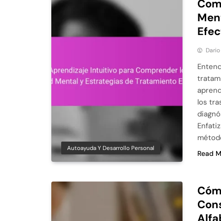
Comp
Ment
Efec
Dario
Entend
tratam
aprend
los tr
diagnó
Enfati
método
Autoayuda Y Desarrollo Personal
Read M
Cómo
Cons
Alfa