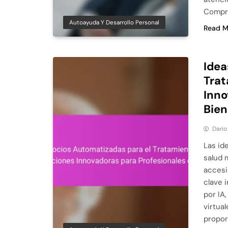
Compre
Autoayuda Y Desarrollo Personal
Read M
Idea
Trat
Inno
Bien
Dario
Las id
salud 
accesi
clave 
por IA
virtua
propor