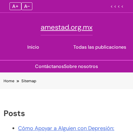
A+
A–
< < < <
amestad.org.mx
Inicio
Todas las publicaciones
Contáctanos
Sobre nosotros
Skip
Home
Sitemap
to
content
Posts
Cómo Apoyar a Alguien con Depresión: