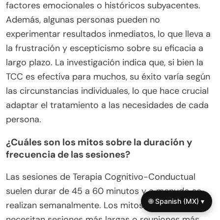
factores emocionales o históricos subyacentes.
Además, algunas personas pueden no
experimentar resultados inmediatos, lo que lleva a
la frustración y escepticismo sobre su eficacia a
largo plazo. La investigación indica que, si bien la
TCC es efectiva para muchos, su éxito varía según
las circunstancias individuales, lo que hace crucial
adaptar el tratamiento a las necesidades de cada
persona.
¿Cuáles son los mitos sobre la duración y
frecuencia de las sesiones?
Las sesiones de Terapia Cognitivo-Conductual
suelen durar de 45 a 60 minutos y a menudo se
🌐 Spanish (MX) ▾
realizan semanalmente. Los mitos sugieren que se
necesitan sesiones más largas o reuniones más