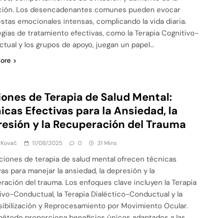
ción. Los desencadenantes comunes pueden evocar
stas emocionales intensas, complicando la vida diaria.
egias de tratamiento efectivas, como la Terapia Cognitivo-
tual y los grupos de apoyo, juegan un papel…
ore
ones de Terapia de Salud Mental:
icas Efectivas para la Ansiedad, la
esión y la Recuperación del Trauma
 Kovač
11/08/2025
0
31 Mins
ciones de terapia de salud mental ofrecen técnicas
vas para manejar la ansiedad, la depresión y la
ración del trauma. Los enfoques clave incluyen la Terapia
ivo-Conductual, la Terapia Dialéctico-Conductual y la
ibilización y Reprocesamiento por Movimiento Ocular.
étodo proporciona beneficios únicos adaptados a las