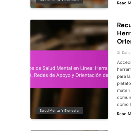
Read M
Recu
Herr
Orie
Dario
Accede
herram
para l
plataf
materi
comuni
como l
Salud Mental Y Bienestar
Read M