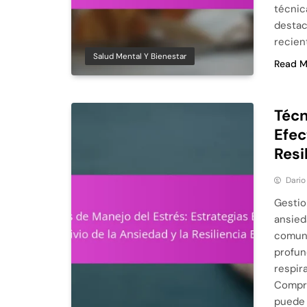
técnic
destac
recien
Salud Mental Y Bienestar
Read M
Técn
Efec
Resi
Dario
Gestion
ansied
comune
profun
respir
Compre
puede 