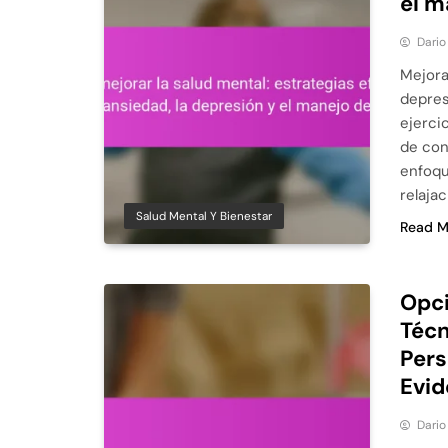
el m
Dario
Mejora
depres
ejerci
de con
enfoqu
relaja
Salud Mental Y Bienestar
Read M
Opci
Técn
Pers
Evid
Dario