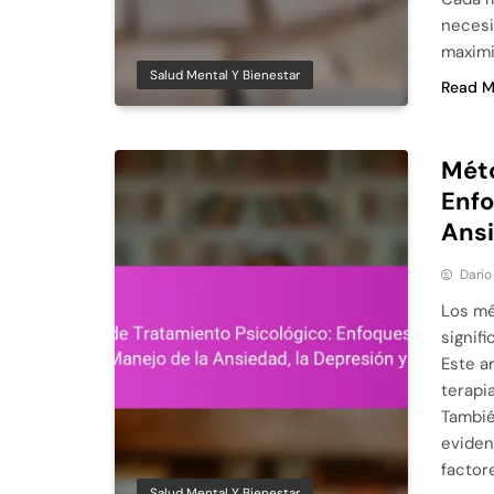
necesi
maximi
Salud Mental Y Bienestar
Read M
Méto
Enfo
Ansi
Dario
Los mé
signif
Este a
terapi
Tambié
eviden
factor
Salud Mental Y Bienestar