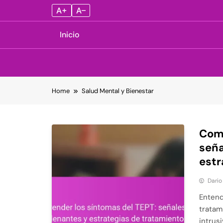
A+
A–
Inicio
Skip
Home
Salud Mental y Bienestar
to
content
Comp
seña
estr
Dario
Entend
tratam
intrus