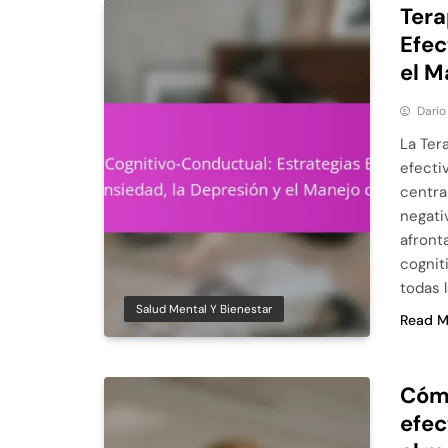
Tera
Efec
el M
Dario
La Ter
efectiv
centra
negati
afront
cognit
todas 
Salud Mental Y Bienestar
Read M
Cómo
efec