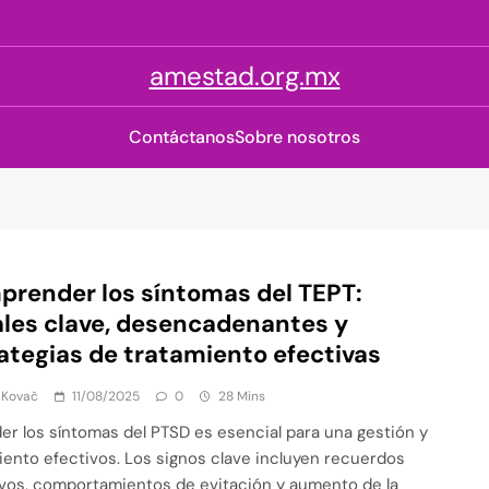
amestad.org.mx
Contáctanos
Sobre nosotros
render los síntomas del TEPT:
les clave, desencadenantes y
ategias de tratamiento efectivas
 Kovač
11/08/2025
0
28 Mins
er los síntomas del PTSD es esencial para una gestión y
iento efectivos. Los signos clave incluyen recuerdos
ivos, comportamientos de evitación y aumento de la