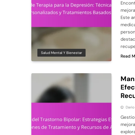
Encont
mejora
Este ar
medica
person
destac
recupe
Salud Mental Y Bienestar
Read M
Mane
Efec
Recu
Dario
Gestio
mejorar
explor