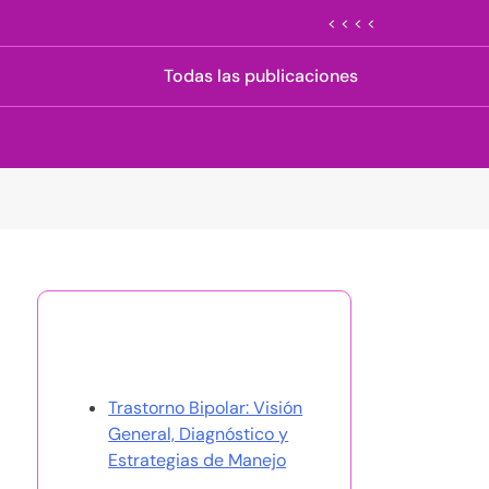
< < < <
Todas las publicaciones
Descubrir una publicación
aleatoria
Trastorno Bipolar: Visión
General, Diagnóstico y
Estrategias de Manejo