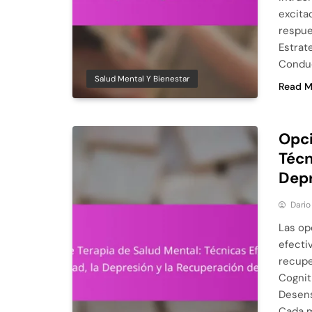
excita
respue
Estrat
Conduc
Salud Mental Y Bienestar
Read M
Opci
Técn
Depr
Dario
Las op
efecti
recupe
Cognit
Desens
Cada m