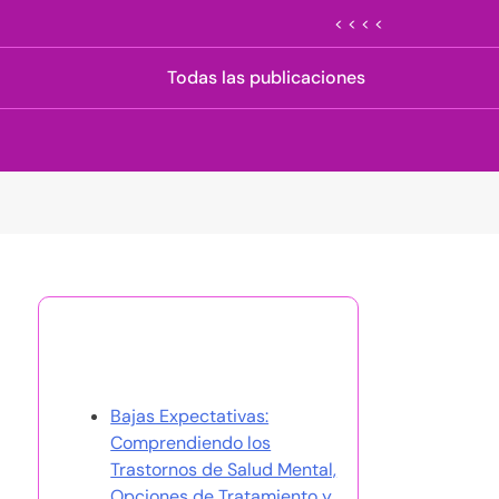
< < < <
Todas las publicaciones
Descubrir una publicación
aleatoria
Bajas Expectativas:
Comprendiendo los
Trastornos de Salud Mental,
Opciones de Tratamiento y