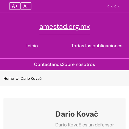
A+
A–
< < < <
amestad.org.mx
Inicio
Todas las publicaciones
Contáctanos
Sobre nosotros
Skip
Home
Dario Kovač
to
content
Dario Kovač
Dario Kovač es un defensor