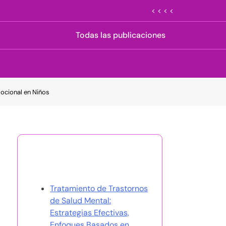
< < < <
Todas las publicaciones
mocional en Niños
Descubrir una publicación
aleatoria
Tratamiento de Trastornos
de Salud Mental:
Estrategias Efectivas,
Enfoques Basados en