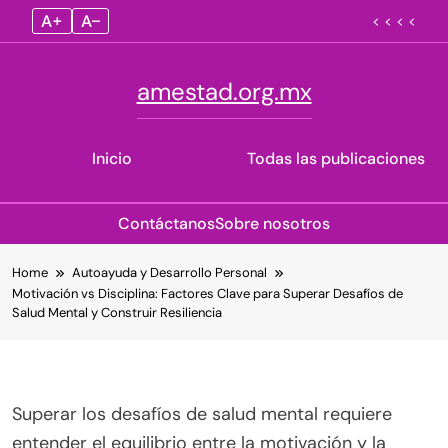
A+
A–
< < < <
amestad.org.mx
Inicio
Todas las publicaciones
Contáctanos
Sobre nosotros
Skip
Home
Autoayuda y Desarrollo Personal
to
Motivación vs Disciplina: Factores Clave para Superar Desafíos de
content
Salud Mental y Construir Resiliencia
Superar los desafíos de salud mental requiere
entender el equilibrio entre la motivación y la