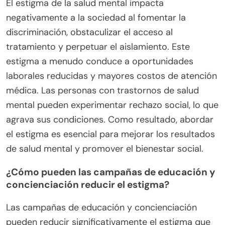
¿Cómo podemos superar
efectivamente el estigma
asociado con la salud mental?
Para superar efectivamente el estigma asociado
con la salud mental, la educación y el diálogo
abierto son esenciales. Aumentar la conciencia
sobre los trastornos de salud mental ayuda a
disipar mitos y conceptos erróneos. Participar en
conversaciones puede promover la empatía y la
comprensión, fomentando un entorno de apoyo.
La defensa de los recursos de salud mental
también juega un papel crítico en normalizar las
discusiones sobre salud mental. Como resultado,
las comunidades pueden crear espacios seguros