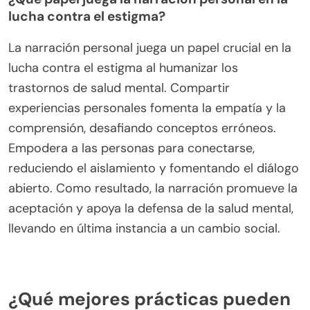
de salud mental y promover el bienestar social.
¿Cómo pueden las campañas de educación y
concienciación reducir el estigma?
Las campañas de educación y concienciación
pueden reducir significativamente el estigma que
rodea a los trastornos de salud mental al fomentar
la comprensión y la empatía. Estas iniciativas
proporcionan información precisa, disipan mitos y
fomentan conversaciones abiertas. Como
resultado, las personas pueden sentirse más
cómodas buscando ayuda, lo cual es crucial para
un tratamiento efectivo. Los estudios muestran
que las comunidades involucradas en programas
de concienciación reportan niveles de estigma
más bajos y mejores resultados en salud mental.