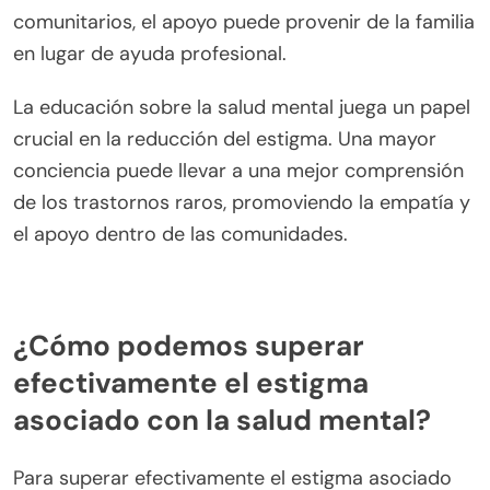
el objetivo de manejar los síntomas y mejorar la
calidad de vida. Comprender y abordar el estigma
que rodea a la esquizofrenia es crucial para apoyar
a las personas afectadas por este trastorno.
¿Cómo influyen los factores culturales en la
percepción de trastornos raros de salud
mental?
Los factores culturales moldean significativamente
la percepción de los trastornos raros de salud
mental. El estigma varía entre culturas, afectando
el diagnóstico y la aceptación del tratamiento.
Las creencias culturales influyen en cómo se
interpretan los síntomas, a menudo llevando a
diagnósticos erróneos. Por ejemplo, algunas