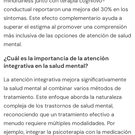
¿Cómo pueden las terapias alternativas
complementar los tratamientos
tradicionales?
Las terapias alternativas pueden mejorar los
tratamientos tradicionales al abordar los
trastornos de salud mental de manera holística.
Estas terapias, como el mindfulness, la acupuntura
y el yoga, a menudo reducen el estrés y mejoran el
bienestar emocional. La investigación indica que
integrar estos enfoques puede llevar a mejores
resultados para los pacientes y a menores dosis
de medicamentos. Por ejemplo, un estudio
encontró que los pacientes que practicaban
mindfulness junto con terapia cognitivo-
conductual reportaron una mejora del 30% en los