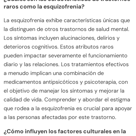
¿Qué trastornos de salud mental
raros deberíamos conocer?
Algunos trastornos de salud mental raros incluyen
el Delirio de Cotard, el Síndrome de Capgras y el
Síndrome de Alicia en el País de las Maravillas.
Estas condiciones a menudo conducen a
percepciones únicas de la realidad, impactando el
funcionamiento diario. El Delirio de Cotard implica
la creencia de que uno está muerto o no existe. El
Síndrome de Capgras lleva a las personas a creer
que personas familiares han sido reemplazadas
por impostores. El Síndrome de Alicia en el País de
las Maravillas afecta la percepción de la imagen