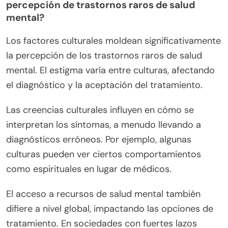
corporal y el tamaño. La conciencia de estos
trastornos puede ayudar a reducir el estigma y
mejorar la comprensión de las complejidades de la
salud mental.
¿Cuáles son las características de trastornos
raros como la esquizofrenia?
La esquizofrenia exhibe características únicas que
la distinguen de otros trastornos de salud mental.
Los síntomas incluyen alucinaciones, delirios y
deterioros cognitivos. Estos atributos raros
pueden impactar severamente el funcionamiento
diario y las relaciones. Los tratamientos efectivos
a menudo implican una combinación de
medicamentos antipsicóticos y psicoterapia, con