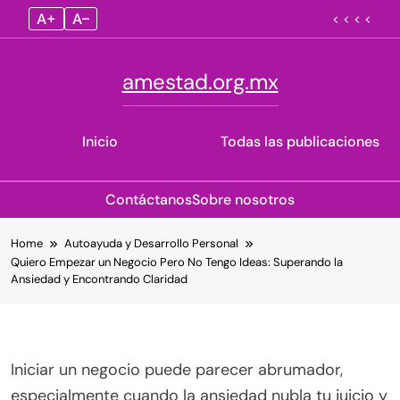
A+
A–
< < < <
amestad.org.mx
Inicio
Todas las publicaciones
Contáctanos
Sobre nosotros
Skip
Home
Autoayuda y Desarrollo Personal
to
Quiero Empezar un Negocio Pero No Tengo Ideas: Superando la
content
Ansiedad y Encontrando Claridad
Iniciar un negocio puede parecer abrumador,
especialmente cuando la ansiedad nubla tu juicio y