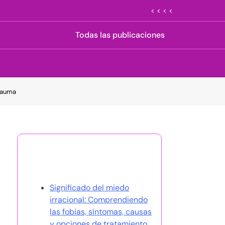
< < < <
Todas las publicaciones
Trauma
Descubrir una publicación
aleatoria
Significado del miedo
irracional: Comprendiendo
las fobias, síntomas, causas
y opciones de tratamiento