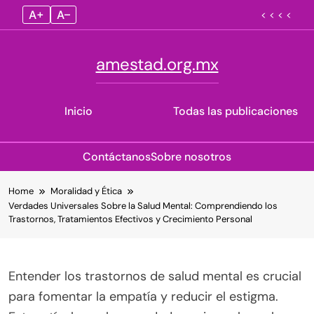
A+
A–
< < < <
amestad.org.mx
Inicio
Todas las publicaciones
Contáctanos
Sobre nosotros
Skip
Home
Moralidad y Ética
to
Verdades Universales Sobre la Salud Mental: Comprendiendo los
content
Trastornos, Tratamientos Efectivos y Crecimiento Personal
Entender los trastornos de salud mental es crucial
para fomentar la empatía y reducir el estigma.