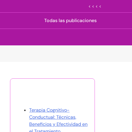
< < < <
Todas las publicaciones
Descubrir una publicación
aleatoria
Terapia Cognitivo-
Conductual: Técnicas,
Beneficios y Efectividad en
el Tratamiento